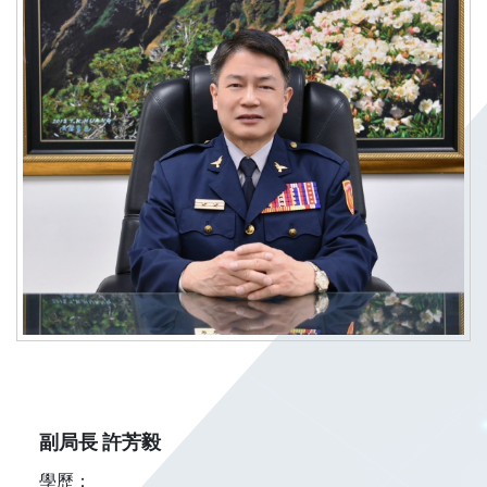
副局長 許芳毅
學歷：