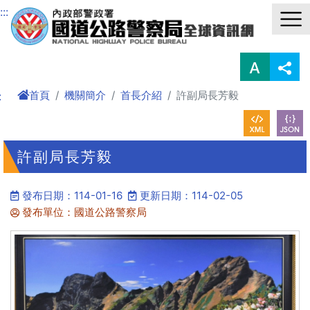
進入內容區塊
:::
首頁
機關簡介
首長介紹
許副局長芳毅
:
許副局長芳毅
發布日期：114-01-16
更新日期：114-02-05
發布單位：國道公路警察局