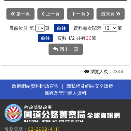
第一頁
上一頁
下一頁
最末頁
目前位於 第
頁
前往
資料每次顯示
筆
前往
頁數 1/2 共有
26
筆
回上一頁
瀏覽人次：
2344
政府網站資料開放宣告
｜
隱私權及網站安全政策
｜
保有及管理個人資料
服務電話：
02-2909-4111