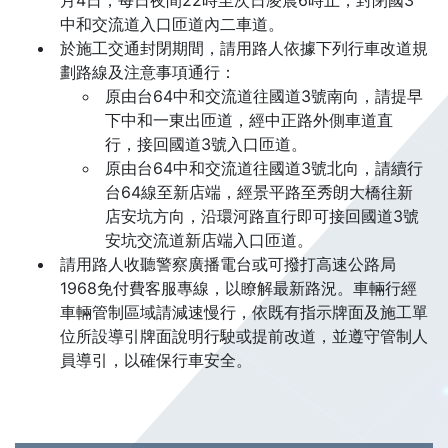
月4日，每日夜間22時至次日凌晨6時止，封閉國3
中和交流道入口匝道內二車道。
於施工交通封閉期間，請用路人依據下列行車改道規
劃路線及注意事項通行：
原由台64中和交流道往國道3號南向，請提早
下中和一東出匝道，經中正路外側車道直
行，接回國道3號入口匝道。
原由台64中和交流道往國道3號北向，請續行
台64線至新店端，經景平路至秀朗大橋往新
店安坑方向，沿環河路直行即可接回國道3號
安坑交流道新店端入口匝道。
請用路人收聽警察廣播電台或可撥打高速公路局
1968免付費客服專線，以瞭解最新路況。車輛行經
車輛管制區域請減速慢行，依既有指示牌面及施工單
位所設導引牌面說明行駛或提前改道，並遵守管制人
員導引，以確保行車安全。