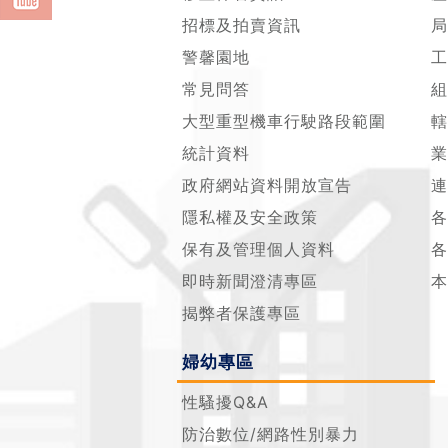
招標及拍賣資訊
局
警馨園地
工
常見問答
組
大型重型機車行駛路段範圍
轄
統計資料
業
政府網站資料開放宣告
連
隱私權及安全政策
各
保有及管理個人資料
各
即時新聞澄清專區
本
揭弊者保護專區
婦幼專區
性騷擾Q&A
防治數位/網路性別暴力